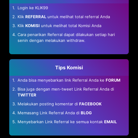
1.
Login ke KLIK99
2.
Klik
REFERRAL
untuk melihat total referral Anda
3.
Klik
KOMISI
untuk melihat total Komisi Anda
4.
Cara penarikan Referral dapat dilakukan setiap hari
senin dengan melakukan withdraw.
Tips Komisi
1.
Anda bisa menyebarkan link Referral Anda ke
FORUM
2.
Bisa juga dengan men-tweet Link Referral Anda di
TWITTER
3.
Melakukan posting komentar di
FACEBOOK
4.
Memasang Link Referral Anda di
BLOG
5.
Menyebarkan Link Referral ke semua kontak
EMAIL