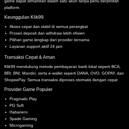
game dapat dimainkan dalam satu akun tanpa perlu berpindah
platform.
Keunggulan Klik99
Akses cepat dan stabil di semua perangkat
Proses deposit dan withdraw lebih efisien
Pilihan game lengkap dari provider ternama
Layanan support aktif 24 jam
Transaksi Cepat & Aman
Klik99 mendukung metode pembayaran bank lokal seperti BCA,
BRI, BNI, Mandiri, serta e-wallet seperti DANA, OVO, GOPAY, dan
ShopeePay. Semua transaksi diproses otomatis dengan cepat.
Provider Game Populer
Pragmatic Play
PG Soft
Habanero
Spade Gaming
Microgaming