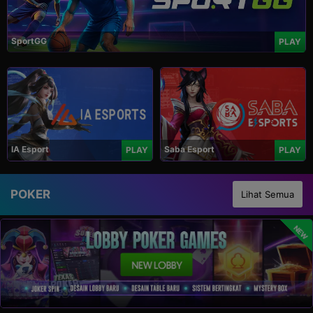
SportGG
PLAY
IA Esport
Saba Esport
PLAY
PLAY
POKER
Lihat Semua
NEW