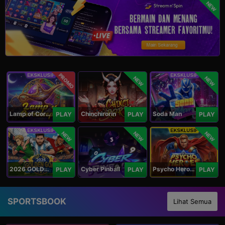
NEW
PROMO
NEW
NEW
Lamp of Cornucopia
Chinchirorin
Soda Man
PLAY
PLAY
PLAY
NEW
NEW
NEW
2026 GOLDEN GOAL RUSH
Cyber Pinball
Psycho Heroes
PLAY
PLAY
PLAY
SPORTSBOOK
Lihat Semua