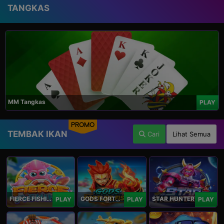
TANGKAS
MM Tangkas
PLAY
PROMO
TEMBAK IKAN
Cari
Lihat Semua
FIERCE FISHING
GODS FORTUNE FISHING
STAR HUNTER
PLAY
PLAY
PLAY