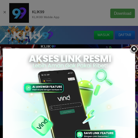
×
KLIK99
Download
KLIK99 Mobile App
MASUK
DAFTAR
Online Terbaik & Terpercaya Dengan Bonus - Bonus Me
Info :
SLOT
IDNLIVE
E-LOTTERY
LIVE CASINO
IDNRAFF
SLOT