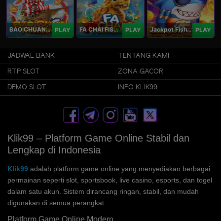
BAO CHUAN FISHING
FA CHAI FISHING
Jackpot Fishing Jili
PLAY
PLAY
PLAY
JADWAL BANK
TENTANG KAMI
RTP SLOT
ZONA GACOR
DEMO SLOT
INFO KLIK99
Klik99 – Platform Game Online Stabil dan
Lengkap di Indonesia
Klik99
adalah platform game online yang menyediakan berbagai
permainan seperti slot, sportsbook, live casino, esports, dan togel
dalam satu akun. Sistem dirancang ringan, stabil, dan mudah
digunakan di semua perangkat.
Platform Game Online Modern