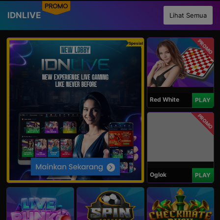
PROMO
IDNLIVE
Lihat Semua
PROMO
Spesial
Red White
PLAY
PROMO
Oglok
PLAY