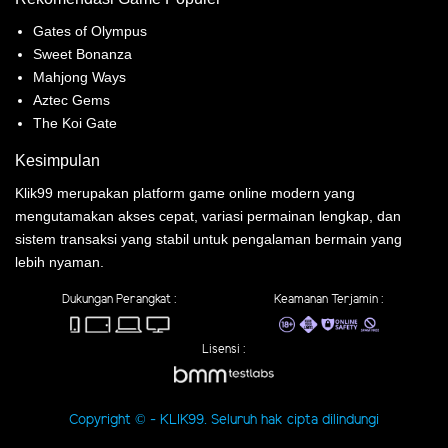
Gates of Olympus
Sweet Bonanza
Mahjong Ways
Aztec Gems
The Koi Gate
Kesimpulan
Klik99 merupakan platform game online modern yang
mengutamakan akses cepat, variasi permainan lengkap, dan
sistem transaksi yang stabil untuk pengalaman bermain yang
lebih nyaman.
Dukungan Perangkat :
Keamanan Terjamin :
Lisensi :
Copyright © - KLIK99. Seluruh hak cipta dilindungi