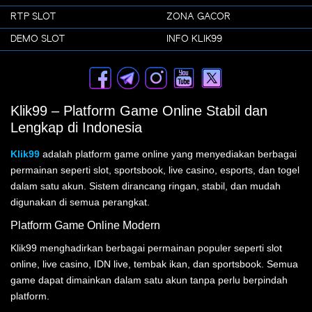
RTP SLOT
ZONA GACOR
DEMO SLOT
INFO KLIK99
Klik99 – Platform Game Online Stabil dan
Lengkap di Indonesia
Klik99
adalah platform game online yang menyediakan berbagai
permainan seperti slot, sportsbook, live casino, esports, dan togel
dalam satu akun. Sistem dirancang ringan, stabil, dan mudah
digunakan di semua perangkat.
Platform Game Online Modern
Klik99 menghadirkan berbagai permainan populer seperti slot
online, live casino, IDN live, tembak ikan, dan sportsbook. Semua
game dapat dimainkan dalam satu akun tanpa perlu berpindah
platform.