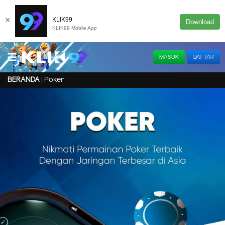
×
KLIK99
Download
KLIK99 Mobile App
MASUK
DAFTAR
Poker
BERANDA