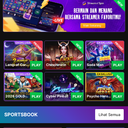
NEW
PROMO
PROMO
NEW
Lamp of Cornucopia
Chinchirorin
Soda Man
PLAY
PLAY
PLAY
NEW
NEW
NEW
2026 GOLDEN GOAL RUSH
Cyber Pinball
Psycho Heroes
PLAY
PLAY
PLAY
SPORTSBOOK
Lihat Semua