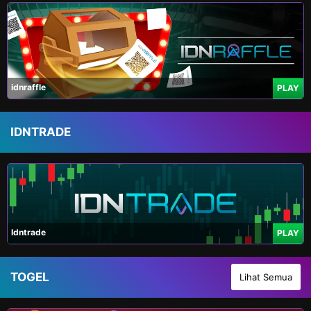
idnraffle
PLAY
IDNTRADE
Idntrade
PLAY
TOGEL
Lihat Semua