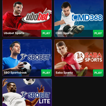
Ubobet Sports
CMD Sports
PLAY
PLAY
SBO Sportsbook
Saba Sports
PLAY
PLAY