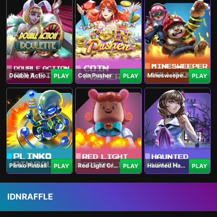
Double Action Roulette
Coin Pusher
Minesweeper Hollywood
PLAY
PLAY
PLAY
Plinko Pinball
Red Light Green Light
Haunted Haven
PLAY
PLAY
PLAY
IDNRAFFLE